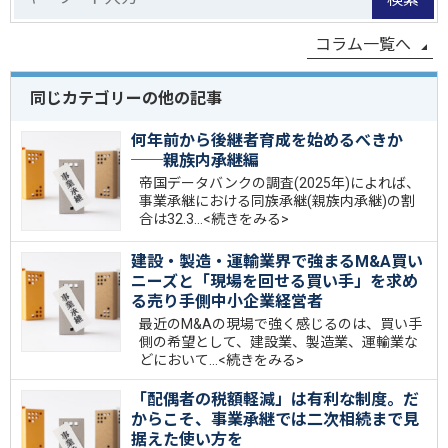
コラム一覧へ
同じカテゴリーの他の記事
何年前から後継者育成を始めるべきか
──親族内承継編
帝国データバンクの調査(2025年)によれば、
事業承継における同族承継(親族内承継)の割
合は32.3…
<続きをみる>
建設・製造・運輸業界で強まるM&A買い
ニーズと「現場を回せる買い手」を求め
る売り手側中小企業経営者
最近のM&Aの現場で強く感じるのは、買い手
側の希望として、建設業、製造業、運輸業な
どにおいて…
<続きをみる>
「配偶者の税額軽減」は有利な制度。だ
からこそ、事業承継では二次相続まで見
据えた使い方を