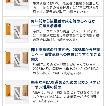
事業承継において、経営者に相続が発生した
際、「配偶者の税額軽減」は非常に有利な制
度です。配偶者が取得…
<続きをみる>
何年前から後継者育成を始めるべきか
──従業員承継編
帝国データバンクの調査（2025年）によれ
ば、事業承継における従業員などの内部昇格
の割合は36.1%…
<続きをみる>
非上場株式の評価方法、2028年から見直
しへ ― 事業承継への影響と今すぐできる
備え
約60年ぶりの抜本見直しが始まっています
2026年4月、国税庁は非上場株式（取引相場
のない株式）の相…
<続きをみる>
堅実なM&Aを進めるためのセカンドオピ
ニオン活用の薦め
M&Aは、もう「特別なこと」ではなくなりま
したかつてM&Aは、大企業同士が行う特殊
な…
<続きをみる>